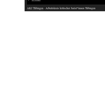
AKJ Tübingen
· Arbeitskreis kritischer Jurist*innen Tübingen