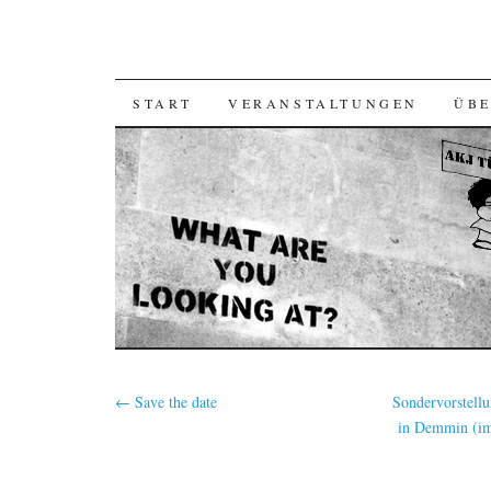
SKIP
START
VERANSTALTUNGEN
ÜBE
TO
CONTENT
←
Save the date
Sondervorstell
in Demmin (im